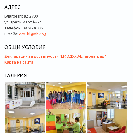
АДРЕС
Благоевград 2700
ул. Трети март №57
Телефон: 0879536229
Е-мейл:
cko_bl@abv.bg
ОБЩИ УСЛОВИЯ
Декларация за достъпност - "ЦКОДУХЗ-Благоевград"
Карта на сайта
ГАЛЕРИЯ