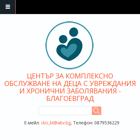
Премини към основното съдържание
ЦЕНТЪР ЗА КОМПЛЕКСНО
ОБСЛУЖВАНЕ НА ДЕЦА С УВРЕЖДАНИЯ
И ХРОНИЧНИ ЗАБОЛЯВАНИЯ -
БЛАГОЕВГРАД
ФОРМА ЗА ТЪРСЕНЕ
Търси
Е-мейл:
cko_bl@abv.bg
, Телефон: 0879536229