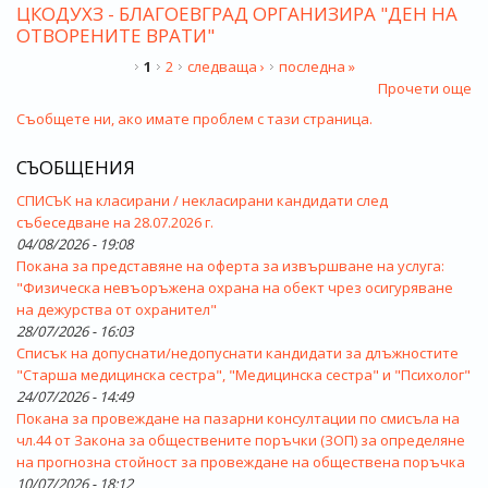
ЦКОДУХЗ - БЛАГОЕВГРАД ОРГАНИЗИРА "ДЕН НА
ОТВОРЕНИТЕ ВРАТИ"
СТРАНИЦИ
1
2
следваща ›
последна »
Прочети още
Съобщете ни, ако имате проблем с тази страница.
СЪОБЩЕНИЯ
СПИСЪК на класирани / некласирани кандидати след
събеседване на 28.07.2026 г.
04/08/2026 - 19:08
Покана за представяне на оферта за извършване на услуга:
"Физическа невъоръжена охрана на обект чрез осигуряване
на дежурства от охранител"
28/07/2026 - 16:03
Списък на допуснати/недопуснати кандидати за длъжностите
"Старша медицинска сестра", "Медицинска сестра" и "Психолог"
24/07/2026 - 14:49
Покана за провеждане на пазарни консултации по смисъла на
чл.44 от Закона за обществените поръчки (ЗОП) за определяне
на прогнозна стойност за провеждане на обществена поръчка
10/07/2026 - 18:12