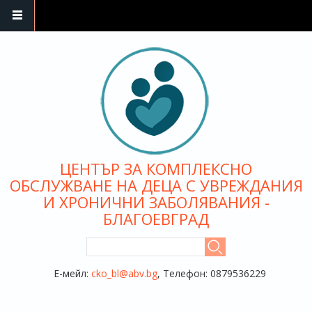
Премини към основното съдържание
ЦЕНТЪР ЗА КОМПЛЕКСНО
ОБСЛУЖВАНЕ НА ДЕЦА С УВРЕЖДАНИЯ
И ХРОНИЧНИ ЗАБОЛЯВАНИЯ -
БЛАГОЕВГРАД
ФОРМА ЗА ТЪРСЕНЕ
Търси
Е-мейл:
cko_bl@abv.bg
, Телефон: 0879536229