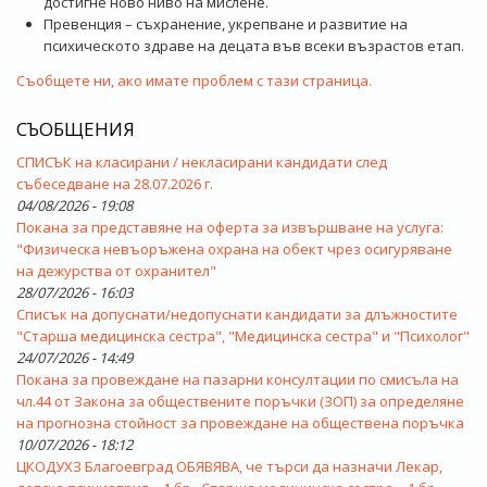
достигне ново ниво на мислене.
Превенция – съхранение, укрепване и развитие на
психическото здраве на децата във всеки възрастов етап.
Съобщете ни, ако имате проблем с тази страница.
СЪОБЩЕНИЯ
СПИСЪК на класирани / некласирани кандидати след
събеседване на 28.07.2026 г.
04/08/2026 - 19:08
Покана за представяне на оферта за извършване на услуга:
"Физическа невъоръжена охрана на обект чрез осигуряване
на дежурства от охранител"
28/07/2026 - 16:03
Списък на допуснати/недопуснати кандидати за длъжностите
"Старша медицинска сестра", "Медицинска сестра" и "Психолог"
24/07/2026 - 14:49
Покана за провеждане на пазарни консултации по смисъла на
чл.44 от Закона за обществените поръчки (ЗОП) за определяне
на прогнозна стойност за провеждане на обществена поръчка
10/07/2026 - 18:12
ЦКОДУХЗ Благоевград ОБЯВЯВА, че търси да назначи Лекар,