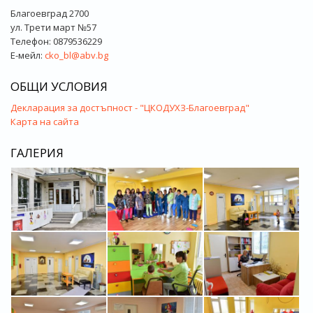
Благоевград 2700
ул. Трети март №57
Телефон: 0879536229
Е-мейл:
cko_bl@abv.bg
ОБЩИ УСЛОВИЯ
Декларация за достъпност - "ЦКОДУХЗ-Благоевград"
Карта на сайта
ГАЛЕРИЯ