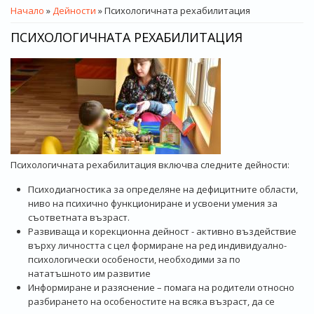
ВИЕ СТЕ ТУК
Начало
»
Дейности
» Психологичната рехабилитация
ПСИХОЛОГИЧНАТА РЕХАБИЛИТАЦИЯ
Психологичната рехабилитация включва следните дейности:
Психодиагностика за определяне на дефицитните области,
ниво на психично функциониране и усвоени умения за
съответната възраст.
Развиваща и корекционна дейност - активно въздействие
върху личността с цел формиране на ред индивидуално-
психологически особености, необходими за по
нататъшното им развитие
Информиране и разяснение – помага на родители относно
разбирането на особеностите на всяка възраст, да се