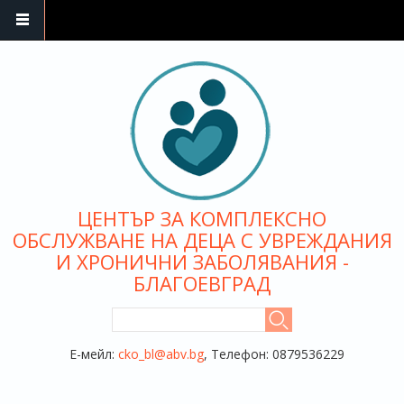
Премини към основното съдържание
ЦЕНТЪР ЗА КОМПЛЕКСНО
ОБСЛУЖВАНЕ НА ДЕЦА С УВРЕЖДАНИЯ
И ХРОНИЧНИ ЗАБОЛЯВАНИЯ -
БЛАГОЕВГРАД
ФОРМА ЗА ТЪРСЕНЕ
Търси
Е-мейл:
cko_bl@abv.bg
, Телефон: 0879536229