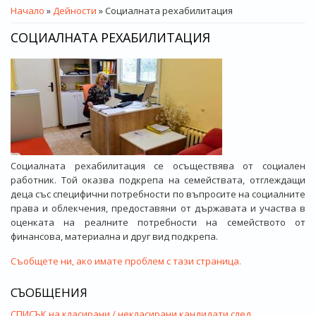
ВИЕ СТЕ ТУК
Начало
»
Дейности
» Социалната рехабилитация
СОЦИАЛНАТА РЕХАБИЛИТАЦИЯ
Социалната рехабилитация се осъществява от социален
работник. Той оказва подкрепа на семействата, отглеждащи
деца със специфични потребности по въпросите на социалните
права и облекчения, предоставяни от държавата и участва в
оценката на реалните потребности на семейството от
финансова, материална и друг вид подкрепа.
Съобщете ни, ако имате проблем с тази страница.
СЪОБЩЕНИЯ
СПИСЪК на класирани / некласирани кандидати след