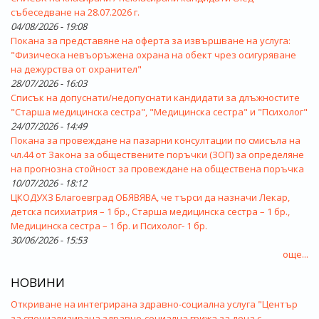
събеседване на 28.07.2026 г.
04/08/2026 - 19:08
Покана за представяне на оферта за извършване на услуга:
"Физическа невъоръжена охрана на обект чрез осигуряване
на дежурства от охранител"
28/07/2026 - 16:03
Списък на допуснати/недопуснати кандидати за длъжностите
"Старша медицинска сестра", "Медицинска сестра" и "Психолог"
24/07/2026 - 14:49
Покана за провеждане на пазарни консултации по смисъла на
чл.44 от Закона за обществените поръчки (ЗОП) за определяне
на прогнозна стойност за провеждане на обществена поръчка
10/07/2026 - 18:12
ЦКОДУХЗ Благоевград ОБЯВЯВА, че търси да назначи Лекар,
детска психиатрия – 1 бр., Старша медицинска сестра – 1 бр.,
Медицинска сестра – 1 бр. и Психолог- 1 бр.
30/06/2026 - 15:53
още...
НОВИНИ
Откриване на интегрирана здравно-социална услуга "Център
за специализирана здравно-социална грижа за деца с