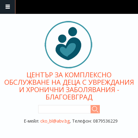
Премини към основното съдържание
ЦЕНТЪР ЗА КОМПЛЕКСНО
ОБСЛУЖВАНЕ НА ДЕЦА С УВРЕЖДАНИЯ
И ХРОНИЧНИ ЗАБОЛЯВАНИЯ -
БЛАГОЕВГРАД
ФОРМА ЗА ТЪРСЕНЕ
Търси
Е-мейл:
cko_bl@abv.bg
, Телефон: 0879536229