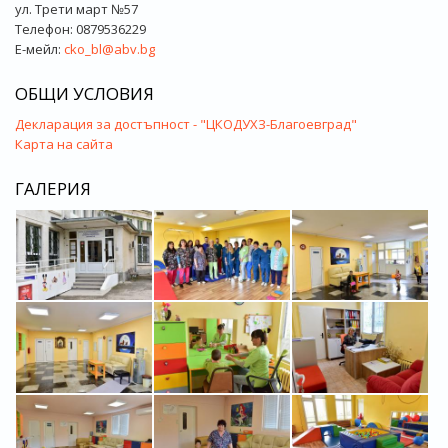
ул. Трети март №57
Телефон: 0879536229
Е-мейл:
cko_bl@abv.bg
ОБЩИ УСЛОВИЯ
Декларация за достъпност - "ЦКОДУХЗ-Благоевград"
Карта на сайта
ГАЛЕРИЯ