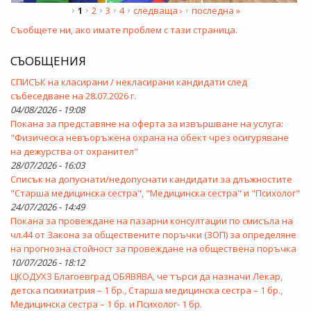
СТРАНИЦИ
1
2
3
4
следваща ›
последна »
Съобщете ни, ако имате проблем с тази страница.
СЪОБЩЕНИЯ
СПИСЪК на класирани / некласирани кандидати след
събеседване на 28.07.2026 г.
04/08/2026 - 19:08
Покана за представяне на оферта за извършване на услуга:
"Физическа невъоръжена охрана на обект чрез осигуряване
на дежурства от охранител"
28/07/2026 - 16:03
Списък на допуснати/недопуснати кандидати за длъжностите
"Старша медицинска сестра", "Медицинска сестра" и "Психолог"
24/07/2026 - 14:49
Покана за провеждане на пазарни консултации по смисъла на
чл.44 от Закона за обществените поръчки (ЗОП) за определяне
на прогнозна стойност за провеждане на обществена поръчка
10/07/2026 - 18:12
ЦКОДУХЗ Благоевград ОБЯВЯВА, че търси да назначи Лекар,
детска психиатрия – 1 бр., Старша медицинска сестра – 1 бр.,
Медицинска сестра – 1 бр. и Психолог- 1 бр.