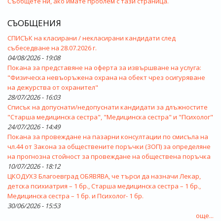
Съобщете ни, ако имате проблем с тази страница.
СЪОБЩЕНИЯ
СПИСЪК на класирани / некласирани кандидати след
събеседване на 28.07.2026 г.
04/08/2026 - 19:08
Покана за представяне на оферта за извършване на услуга:
"Физическа невъоръжена охрана на обект чрез осигуряване
на дежурства от охранител"
28/07/2026 - 16:03
Списък на допуснати/недопуснати кандидати за длъжностите
"Старша медицинска сестра", "Медицинска сестра" и "Психолог"
24/07/2026 - 14:49
Покана за провеждане на пазарни консултации по смисъла на
чл.44 от Закона за обществените поръчки (ЗОП) за определяне
на прогнозна стойност за провеждане на обществена поръчка
10/07/2026 - 18:12
ЦКОДУХЗ Благоевград ОБЯВЯВА, че търси да назначи Лекар,
детска психиатрия – 1 бр., Старша медицинска сестра – 1 бр.,
Медицинска сестра – 1 бр. и Психолог- 1 бр.
30/06/2026 - 15:53
още...