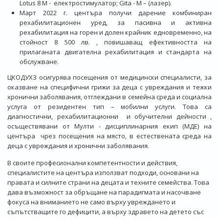
Lotus 8 M - електростимулатор; Gita - M – (лазер).
Март 2022 г. центъра получи дарение комбиниран
рехабилитационен уред, за пасивна и активна
рехабилитация на горен и долен крайник едновременно, на
стойност 8 500 лв. , повишаващ ефективността на
прилаганата двигателна рехабилитация и стандарта на
обслужване.
ЦКОДУХЗ осигурява посещения от медицински специалисти, за
оказване на специфични грижи за деца с увреждания и тежки
хронични заболявания, отглеждани в семейна среда и социална
услуга от резидентен тип – мобилни услуги. Това са
диагностични, рехабилитационни и обучителни дейности ,
осъществявани от Мулти - дисциплинарния екип (МДЕ) на
центъра чрез посещения на място, в естествената среда на
деца с увреждания и хронични заболявания.
В своите професионални компетентности и действия,
специалистите на центъра използват подходи, основани на
правата и силните страни на децата и техните семейства. Това
дава възможност за обръщане на парадигмата и насочване
фокуса на вниманието не само върху увреждането и
съпътстващите го дефицити, а върху здравето на детето със