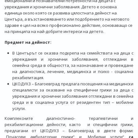
емоционални и познавателни потребности на децата с
увреждания и хронични заболявания. Детето е основна
единица около която се развива цялостната дейност на
Центъра, а възстановяването или подобрението на неговото
здраве е цел на всяко професионално действие, основаващо се
на принципа на най-добрите интереси на детето.
Предмет на дейност:
В Центърът се оказва подкрепа на семействата на деца с
увреждания и хронични заболявания, отглеждани в
семейна среда в общността, за назначаване и провеждане
на диагностика, лечение, медицинска и психо - социална
рехабилитация.
ЦКОДУХЗ – Благоевград предлага посещения на медицински
специалисти за оказване на специфични грижи за деца с
увреждания и хронични заболявания отглеждани в семейна
среда и в социална услуга от резидентен тип – мобилни
услуги.
Комплексните диагностично- терапевтични и
рехабилитационни дейности, както и специфични грижи,
предлагани от ЦКОДУХЗ – Благоевград в двете форми:
„Почасови амбулаторни грижи“ и „Мобилни услуги“
са