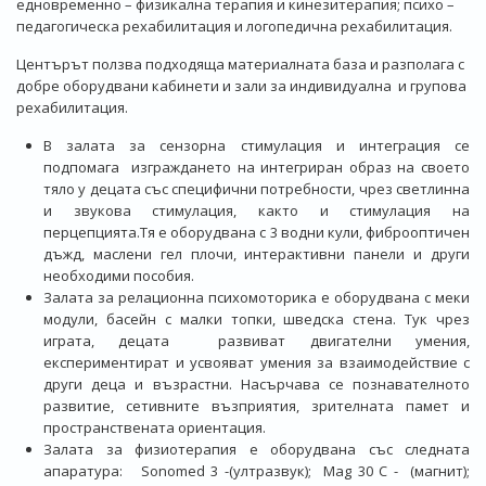
едновременно – физикална терапия и кинезитерапия; психо –
педагогическа рехабилитация и логопедична рехабилитация.
Центърът ползва подходяща материалната база и разполага с
добре оборудвани кабинети и зали за индивидуална и групова
рехабилитация.
В залата за сензорна стимулация и интеграция се
подпомага изграждането на интегриран образ на своето
тяло у децата със специфични потребности, чрез светлинна
и звукова стимулация, както и стимулация на
перцепцията.Тя е оборудвана с 3 водни кули, фиброоптичен
дъжд, маслени гел плочи, интерактивни панели и други
необходими пособия.
Залата за релационна психомоторика е оборудвана с меки
модули, басейн с малки топки, шведска стена. Тук чрез
играта, децата развиват двигателни умения,
експериментират и усвояват умения за взаимодействие с
други деца и възрастни. Насърчава се познавателното
развитие, сетивните възприятия, зрителната памет и
пространствената ориентация.
Залата за физиотерапия е оборудвана със следната
апаратура: Sonomed 3 -(ултразвук); Mag 30 C - (магнит);