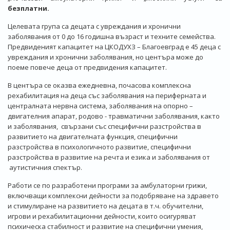
безплатни.
Целевата група са децата с увреждания и хронични
заболявания от 0 до 16 годишна възраст и техните семейства.
Предвиденият капацитет на ЦКОДУХЗ – Благоевград е 45 деца с
увреждания и хронични заболявания, но центъра може до
поеме повече деца от предвидения капацитет.
В центъра се оказва ежедневна, почасова комплексна
рехабилитация на деца със заболявания на периферната и
централната нервна система, заболявания на опорно –
двигателния апарат, родово - травматични заболявания, както
и заболявания, свързани със специфични разстройства в
развитието на двигателната функция, специфични
разстройства в психологичното развитие, специфични
разстройства в развитие на речта и езика и заболявания от
аутистичния спектър.
Работи се по разработени програми за амбулаторни грижи,
включващи комплексни дейности за подобряване на здравето
и стимулиране на развитието на децата в т.ч. обучителни,
игрови и рехабилитационни дейности, които осигуряват
психическа стабилност и развитие на специфични умения,