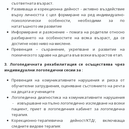
съответната възраст.
Развиваща и корекционна дейност - активно въздействие
върху личността с цел формиране на ред индивидуално-
психологически особености, необходими за по
нататъшното им развитие
Информиране и разяснение – помага на родители относно
разбирането на особеностите на всяка възраст, да се
достигне ново ниво на мислене.
Превенция – съхранение, укрепване и развитие на
психическото здраве на децата във всеки възрастов етап.
3. Логопедичната рехабилитация се осъществява чрез
индивидуални логопедични сесии за :
Превенция на комуникативните нарушения и риска от
обучителни затруднения, оценяване състоянието на речта
на децата и учениците
Логопедична диагностика на комуникативните нарушения
- извършване на пълно логопедично изследване на всеки
пациент, приет в логопедичния кабинет за логопедична
терапия.
Корекционно-терапевична дейност/КТД/, включваща
следните видове терапия: