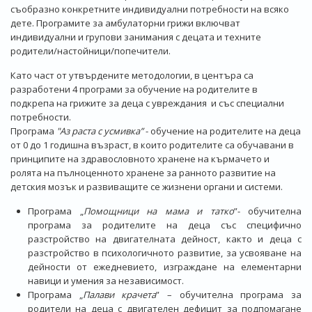
съобразно конкретните индивидуални потребности на всяко
дете. Програмите за амбулаторни грижи включват
индивидуални и групови занимания с децата и техните
родители/настойници/попечители.
Като част от утвърдените методологии, в центъра са
разработени 4 програми за обучение на родителите в
подкрепа на грижите за деца с увреждания и със специални
потребности.
Програма
"Аз раста с усмивка”
- обучение на родителите на деца
от 0 до 1 годишна възраст, в които родителите са обучавани в
принципите на здравословното хранене на кърмачето и
ролята на пълноценното хранене за ранното развитие на
детския мозък и развиващите се жизнени органи и системи.
Програма „
Помощници на мама и татко
”- обучителна
програма за родителите на деца със специфично
разстройство на двигателната дейност, както и деца с
разстройство в психологичното развитие, за усвояване на
дейности от ежедневието, изграждане на елементарни
навици и умения за независимост.
Програма „
Палави крачета
” – обучителна програма за
родители на деца с двигателен дефицит за подпомагане