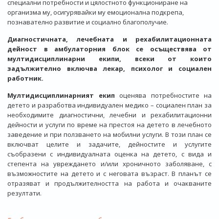
специални потребности и цялостното функциониране на
организма му, осигурявайки му емоционална подкрепа,
познавателно развитие и социално благополучие.
Диагностичната, лечебната и рехабилитационната
дейност в амбулаторния блок се осъществява от
мултидисциплинарни екипи, всеки от които
задължително включва лекар, психолог и социален
работник.
Мултидисциплинарният екип
оценява потребностите на
детето и разработва индивидуален медико – социален план за
необходимите диагностични, лечебни и рехабилитационни
дейности и услуги по време на престоя на детето в лечебното
заведение и при ползването на мобилни услуги. В този план се
включват целите и задачите, дейностите и услугите
съобразени с индивидуалната оценка на детето, с вида и
степента на увреждането и/или хроничното заболяване, с
възможностите на детето и с неговата възраст. В планът се
отразяват и продължителността на работа и очакваните
резултати.