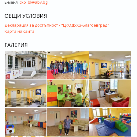
Е-мейл:
cko_bl@abv.bg
ОБЩИ УСЛОВИЯ
Декларация за достъпност - "ЦКОДУХЗ-Благоевград"
Карта на сайта
ГАЛЕРИЯ