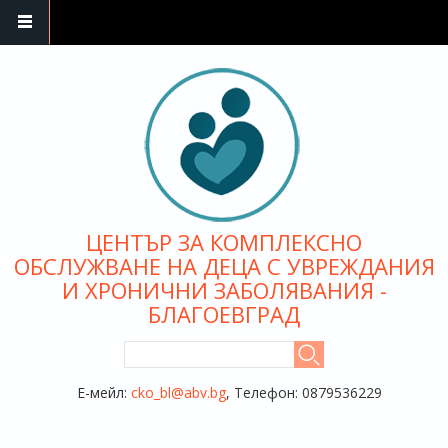
Премини към основното съдържание
ЦЕНТЪР ЗА КОМПЛЕКСНО
ОБСЛУЖВАНЕ НА ДЕЦА С УВРЕЖДАНИЯ
И ХРОНИЧНИ ЗАБОЛЯВАНИЯ -
БЛАГОЕВГРАД
ФОРМА ЗА ТЪРСЕНЕ
Търси
Е-мейл:
cko_bl@abv.bg
, Телефон: 0879536229