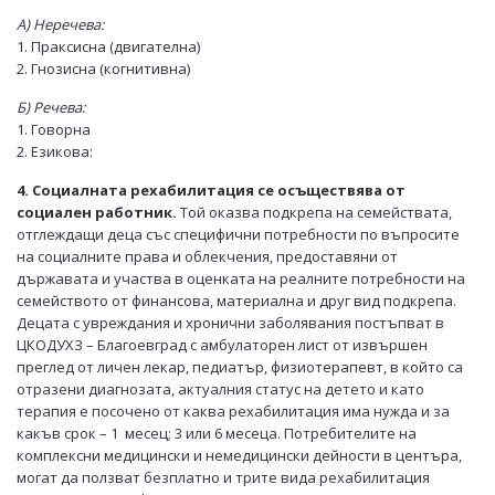
А) Неречева:
1. Праксисна (двигателна)
2. Гнозисна (когнитивна)
Б) Речева:
1. Говорна
2. Езикова:
4. Социалната рехабилитация се осъществява от
социален работник.
Той оказва подкрепа на семействата,
отглеждащи деца със специфични потребности по въпросите
на социалните права и облекчения, предоставяни от
държавата и участва в оценката на реалните потребности на
семейството от финансова, материална и друг вид подкрепа.
Децата с увреждания и хронични заболявания постъпват в
ЦКОДУХЗ – Благоевград с амбулаторен лист от извършен
преглед от личен лекар, педиатър, физиотерапевт, в който са
отразени диагнозата, актуалния статус на детето и като
терапия е посочено от каква рехабилитация има нужда и за
какъв срок – 1 месец; 3 или 6 месеца. Потребителите на
комплексни медицински и немедицински дейности в центъра,
могат да ползват безплатно и трите вида рехабилитация