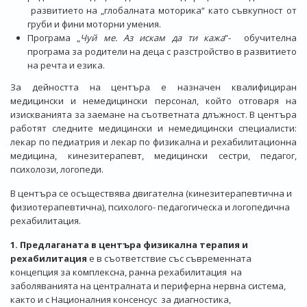
развитието на „глобалната моторика“ като съвкупност от
груби и фини моторни умения.
Програма „
Чуй ме. Аз искам да ти кажа
”- обучителна
програма за родители на деца с разстройство в развитието
на речта и езика.
За дейността на центъра е назначен квалифициран
медицински и немедицински персонал, който отговаря на
изискванията за заемане на съответната длъжност. В центъра
работят следните медицински и немедицински специалисти:
лекар по педиатрия и лекар по физикална и рехабилитационна
медицина, кинезитерапевт, медицински сестри, педагог,
психолози, логопеди.
В центъра се осъществява двигателна (кинезитерапевтична и
физиотерапевтична), психолого- педагогическа и логопедична
рехабилитация.
1. Предлаганата в центъра физикална терапия и
рехабилитация
е в съответствие със съвременната
концепция за комплексна, ранна рехабилитация на
заболяванията на централната и периферна нервна система,
както и с Националния консенсус за диагностика,