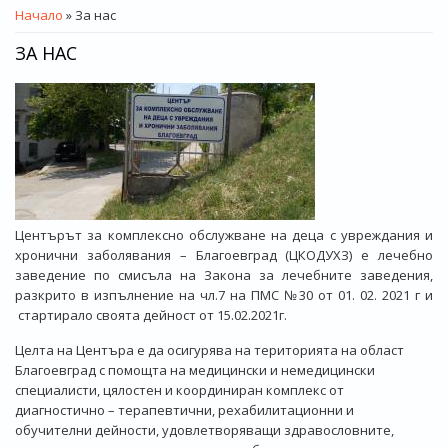
ВИЕ СТЕ ТУК
Начало
» За нас
ЗА НАС
Центърът за комплексно обслужване на деца с увреждания и
хронични заболявания – Благоевград (ЦКОДУХЗ) е лечебно
заведение по смисъла на Закона за лечебните заведения,
разкрито в изпълнение на чл.7 на ПМС №30 от 01. 02. 2021 г и
стартирало своята дейност от 15.02.2021г.
Целта на Центъра е да осигурява на територията на област
Благоевград с помощта на медицински и немедицински
специалисти, цялостен и координиран комплекс от
диагностично – терапевтични, рехабилитационни и
обучителни дейности, удовлетворяващи здравословните,