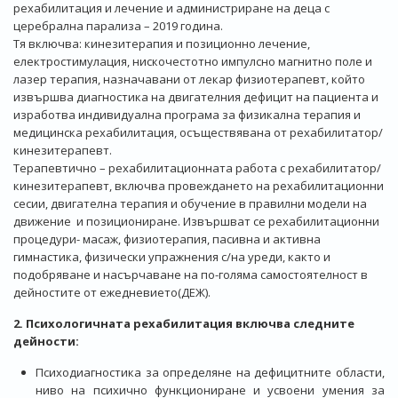
рехабилитация и лечение и администриране на деца с
церебрална парализа – 2019 година.
Тя включва: кинезитерапия и позиционно лечение,
електростимулация, нискочестотно импулсно магнитно поле и
лазер терапия, назначавани от лекар физиотерапевт, който
извършва диагностика на двигателния дефицит на пациента и
изработва индивидуална програма за физикална терапия и
медицинска рехабилитация, осъществявана от рехабилитатор/
кинезитерапевт.
Терапевтично – рехабилитационната работа с рехабилитатор/
кинезитерапевт, включва провеждането на рехабилитационни
сесии, двигателна терапия и обучение в правилни модели на
движение и позициониране. Извършват се рехабилитационни
процедури- масаж, физиотерапия, пасивна и активна
гимнастика, физически упражнения с/на уреди, както и
подобряване и насърчаване на по-голяма самостоятелност в
дейностите от ежедневието(ДЕЖ).
2. Психологичната рехабилитация включва следните
дейности:
Психодиагностика за определяне на дефицитните области,
ниво на психично функциониране и усвоени умения за