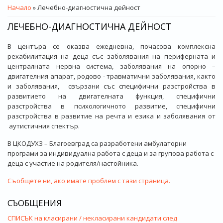
ВИЕ СТЕ ТУК
Начало
» Лечебно-диагностична дейност
ЛЕЧЕБНО-ДИАГНОСТИЧНА ДЕЙНОСТ
В центъра се оказва ежедневна, почасова комплексна
рехабилитация на деца със заболявания на периферната и
централната нервна система, заболявания на опорно –
двигателния апарат, родово - травматични заболявания, както
и заболявания, свързани със специфични разстройства в
развитието на двигателната функция, специфични
разстройства в психологичното развитие, специфични
разстройства в развитие на речта и езика и заболявания от
аутистичния спектър.
В ЦКОДУХЗ – Благоевград са разработени амбулаторни
програми за индивидуална работа с деца и за групова работа с
деца с участие на родителя/настойника.
Съобщете ни, ако имате проблем с тази страница.
СЪОБЩЕНИЯ
СПИСЪК на класирани / некласирани кандидати след