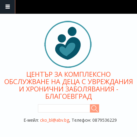
Премини към основното съдържание
ЦЕНТЪР ЗА КОМПЛЕКСНО
ОБСЛУЖВАНЕ НА ДЕЦА С УВРЕЖДАНИЯ
И ХРОНИЧНИ ЗАБОЛЯВАНИЯ -
БЛАГОЕВГРАД
ФОРМА ЗА ТЪРСЕНЕ
Търси
Е-мейл:
cko_bl@abv.bg
, Телефон: 0879536229