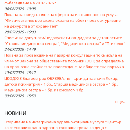
събеседване на 28.07.2026 г.
04/08/2026 - 19:08
Покана за представяне на оферта за извършване на услуга:
"Физическа невъоръжена охрана на обект чрез осигуряване
на дежурства от охранител"
28/07/2026 - 16:03
Списък на допуснати/недопуснати кандидати за длъжностите
"Старша медицинска сестра", "Медицинска сестра" и "Психолог"
24/07/2026 - 14:49
Покана за провеждане на пазарни консултации по смисъла на
чл.44 от Закона за обществените поръчки (ЗОП) за определяне
на прогнозна стойност за провеждане на обществена поръчка
10/07/2026 - 18:12
ЦКОДУХЗ Благоевград ОБЯВЯВА, че търси да назначи Лекар,
детска психиатрия – 1 бр., Старша медицинска сестра – 1 бр.,
Медицинска сестра – 1 бр. и Психолог- 1 бр.
30/06/2026 - 15:53
още...
НОВИНИ
Откриване на интегрирана здравно-социална услуга "Център
за специализирана здравно-социална грижа за деца с