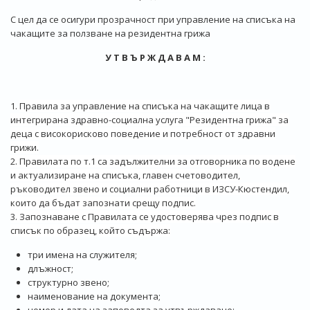
С цел да се осигури прозрачност при управление на списъка на
чакащите за ползване на резидентна грижа
У Т В Ъ Р Ж Д А В А М :
1.
Правила за управление на списъка на чакащите лица в
интегрирана здравно-социална услуга "Резидентна грижа" за
деца с високорисково поведение и потребност от здравни
грижи.
2. Правилата по т.1 са задължителни за отговорника по водене
и актуализиране на списъка, главен счетоводител,
ръководител звено и социални работници в ИЗСУ-Кюстендил,
които да бъдат запознати срещу подпис.
3. Запознаване с Правилата се удостоверява чрез подпис в
списък по образец, който съдържа:
три имена на служителя;
длъжност;
структурно звено;
наименование на документа;
номер и дата на заповедта за утвърждаване;