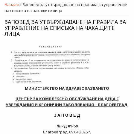
ВИЕ СТЕ ТУК
Начало
» Заповед за утвърждаване на правила за управление
на списъка на чакащите лица
ЗАПОВЕД ЗА УТВЪРЖДАВАНЕ НА ПРАВИЛА ЗА
УПРАВЛЕНИЕ НА СПИСЪКА НА ЧАКАЩИТЕ
ЛИЦА
МИНИСТЕРСТВО НА ЗДРАВЕОПАЗВАНЕТО
ЦЕНТЪР ЗА КОМПЛЕКСНО ОБСЛУЖВАНЕ НА ДЕЦА С
УВРЕЖДАНИЯ И ХРОНИЧНИ ЗАБОЛЯВАНИЯ – БЛАГОЕВГРАД
3 А П О В Е Д
№ РД 01-59
Благоевград, 09.04.2026 г.