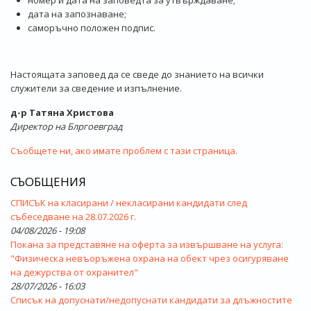
дата на запознаване;
саморъчно положен подпис.
Настоящата заповед да се сведе до знанието на всички
служители за сведение и изпълнение.
д-р Татяна Христова
Директор на Блргоевград
Съобщете ни, ако имате проблем с тази страница.
СЪОБЩЕНИЯ
СПИСЪК на класирани / некласирани кандидати след
събеседване на 28.07.2026 г.
04/08/2026 - 19:08
Покана за представяне на оферта за извършване на услуга:
"Физическа невъоръжена охрана на обект чрез осигуряване
на дежурства от охранител"
28/07/2026 - 16:03
Списък на допуснати/недопуснати кандидати за длъжностите