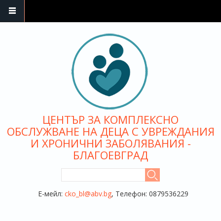
Премини към основното съдържание
ЦЕНТЪР ЗА КОМПЛЕКСНО
ОБСЛУЖВАНЕ НА ДЕЦА С УВРЕЖДАНИЯ
И ХРОНИЧНИ ЗАБОЛЯВАНИЯ -
БЛАГОЕВГРАД
ФОРМА ЗА ТЪРСЕНЕ
Търси
Е-мейл:
cko_bl@abv.bg
, Телефон: 0879536229