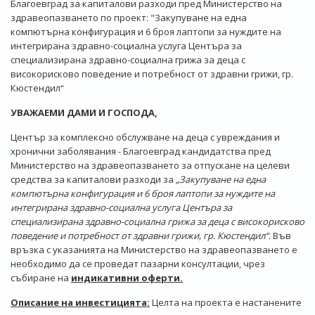
Благоевград за капиталови разходи пред Министерство на
здравеопазването по проект: "Закупуване на една
компютърна конфигурация и 6 броя лаптопи за нуждите на
интегрирана здравно-социална услуга Центъра за
специализирана здравно-социална грижа за деца с
високорисково поведение и потребност от здравни грижи, гр.
Кюстендил“
УВАЖАЕМИ ДАМИ И ГОСПОДА,
Център за комплексно обслужване на деца с увреждания и
хронични заболявания - Благоевград кандидатства пред
Министерство на здравеопазването за отпускане на целеви
средства за капиталови разходи за
„Закупуване на една
компютърна конфигурация и 6 броя лаптопи за нуждите на
интегрирана здравно-социална услуга Центъра за
специализирана здравно-социална грижа за деца с високорисково
поведение и потребност от здравни грижи, гр. Кюстендил“
. Във
връзка с указанията на Министерство на здравеопазването е
необходимо да се проведат пазарни консултации, чрез
събиране на
индикативни оферти.
Описание на инвестицията:
Целта на проекта е настанените