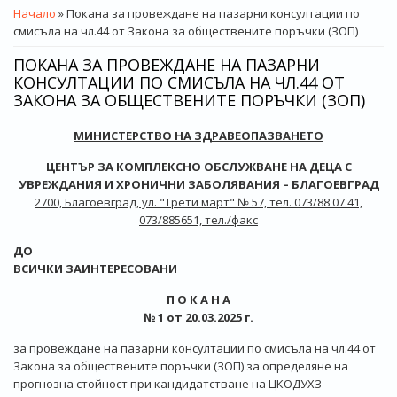
ВИЕ СТЕ ТУК
Начало
» Покана за провеждане на пазарни консултации по
смисъла на чл.44 от Закона за обществените поръчки (ЗОП)
ПОКАНА ЗА ПРОВЕЖДАНЕ НА ПАЗАРНИ
КОНСУЛТАЦИИ ПО СМИСЪЛА НА ЧЛ.44 ОТ
ЗАКОНА ЗА ОБЩЕСТВЕНИТЕ ПОРЪЧКИ (ЗОП)
МИНИСТЕРСТВО НА ЗДРАВЕОПАЗВАНЕТО
ЦЕНТЪР ЗА КОМПЛЕКСНО ОБСЛУЖВАНЕ НА ДЕЦА С
УВРЕЖДАНИЯ И ХРОНИЧНИ ЗАБОЛЯВАНИЯ – БЛАГОЕВГРАД
2700, Благоевград, ул. "Трети март" № 57, тел. 073/88 07 41,
073/885651, тел./факс
ДО
ВСИЧКИ ЗАИНТЕРЕСОВАНИ
П О К А Н А
№ 1 от 20.03.2025 г.
за провеждане на пазарни консултации по смисъла на чл.44 от
Закона за обществените поръчки (ЗОП) за определяне на
прогнозна стойност при кандидатстване на ЦКОДУХЗ