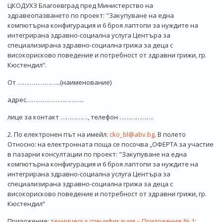
ЦКОДУХЗ Благоевград пред Министерство на
здравеопазването по проект: "Закупуване на една
компютърна конфигурация и 6 броя лаптопи за нуждите на
интегрирана здравно-социална услуга Центъра за
специализирана здравно-социална грижа за деца с
високорисково поведение и потребност от здравни грижи, гр.
Кюстендил“.
От …………………...(наименование)
адрес…………………………..
лице за контакт ……………, телефон ……………….
2. По електронен път на имейл:
cko_bl@abv.bg
. В полето
Относно: на електронната поща се посочва „ОФЕРТА за участие
в пазарни консултации по проект: "Закупуване на една
компютърна конфигурация и 6 броя лаптопи за нуждите на
интегрирана здравно-социална услуга Центъра за
специализирана здравно-социална грижа за деца с
високорисково поведение и потребност от здравни грижи, гр.
Кюстендил“
Приложение:
техническа спецификация – Приложение № 1
;