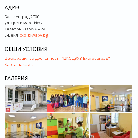
АДРЕС
Благоевград 2700
ул. Трети март №57
Телефон: 0879536229
Е-мейл:
cko_bl@abv.bg
ОБЩИ УСЛОВИЯ
Декларация за достъпност - "ЦКОДУХЗ-Благоевград"
Карта на сайта
ГАЛЕРИЯ