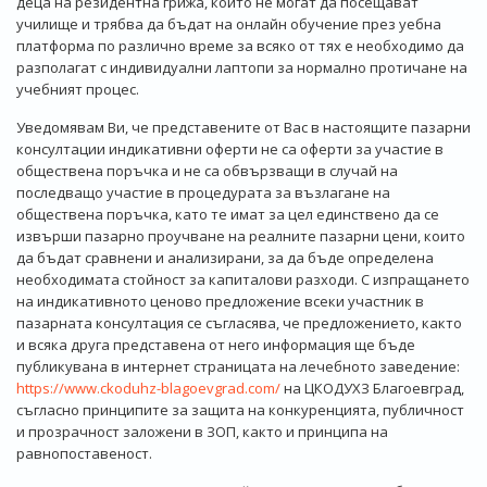
деца на резидентна грижа, които не могат да посещават
училище и трябва да бъдат на онлайн обучение през уебна
платформа по различно време за всяко от тях е необходимо да
разполагат с индивидуални лаптопи за нормално протичане на
учебният процес.
Уведомявам Ви, че представените от Вас в настоящите пазарни
консултации индикативни оферти не са оферти за участие в
обществена поръчка и не са обвързващи в случай на
последващо участие в процедурата за възлагане на
обществена поръчка, като те имат за цел единствено да се
извърши пазарно проучване на реалните пазарни цени, които
да бъдат сравнени и анализирани, за да бъде определена
необходимата стойност за капиталови разходи. С изпращането
на индикативното ценово предложение всеки участник в
пазарната консултация се съгласява, че предложението, както
и всяка друга представена от него информация ще бъде
публикувана в интернет страницата на лечебното заведение:
https://www.ckoduhz-blagoevgrad.com/
на ЦКОДУХЗ Благоевград,
съгласно принципите за защита на конкуренцията, публичност
и прозрачност заложени в ЗОП, както и принципа на
равнопоставеност.