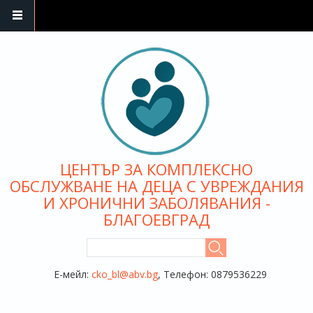
Премини към основното съдържание
ЦЕНТЪР ЗА КОМПЛЕКСНО
ОБСЛУЖВАНЕ НА ДЕЦА С УВРЕЖДАНИЯ
И ХРОНИЧНИ ЗАБОЛЯВАНИЯ -
БЛАГОЕВГРАД
ФОРМА ЗА ТЪРСЕНЕ
Търси
Е-мейл:
cko_bl@abv.bg
, Телефон: 0879536229