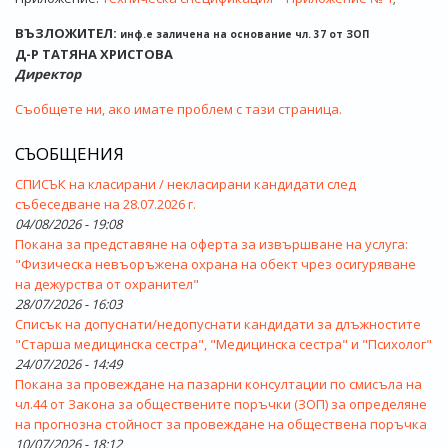
ВЪЗЛОЖИТЕЛ:
инф.е заличена на основание чл. 37 от ЗОП
Д-Р ТАТЯНА ХРИСТОВА
Директор
Съобщете ни, ако имате проблем с тази страница.
СЪОБЩЕНИЯ
СПИСЪК на класирани / некласирани кандидати след
събеседване на 28.07.2026 г.
04/08/2026 - 19:08
Покана за представяне на оферта за извършване на услуга:
"Физическа невъоръжена охрана на обект чрез осигуряване
на дежурства от охранител"
28/07/2026 - 16:03
Списък на допуснати/недопуснати кандидати за длъжностите
"Старша медицинска сестра", "Медицинска сестра" и "Психолог"
24/07/2026 - 14:49
Покана за провеждане на пазарни консултации по смисъла на
чл.44 от Закона за обществените поръчки (ЗОП) за определяне
на прогнозна стойност за провеждане на обществена поръчка
10/07/2026 - 18:12