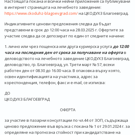
Настоящата покана и всички нейни приложения са публикувани
в интернет страницата на лечебното заведение:
https://www.ckoduhz-blagoevgrad.com/
на ЦКОДУХЗ Благоевград.
Индикативните ценови предложения следва да бъдат
представени в срок до 12:00 часа на 28.03.2025 г. Офертите за
участие следва да се депозират по един от следните начини:
1. лично или чрез пощенска или друга куриерска услуга
до 12:00
часа на последния ден от срока за получаване на оферта
в
деловодството на лечебното заведение ЦКОДУХЗ Благоевград,
деловодство, гр. Благоевград, ул. Трети март № 57, всеки
работен ден от 08.30 до 16.00 часа. В опаковка върху която,
освен идентификацията на участника, адрес за
кореспонденция, телефон, факс и e-mail, се изписва:
ДО
ЦКОДУХЗ БЛАГОЕВГРАД
ОФЕРТА
за участие в пазарни консултации по чл.44 от ЗОП, съдържаща
ценово предложение във връзка с покана № 1 от 29.01.2024 г. за
определяне на прогнозна стойност при кандидатстване на