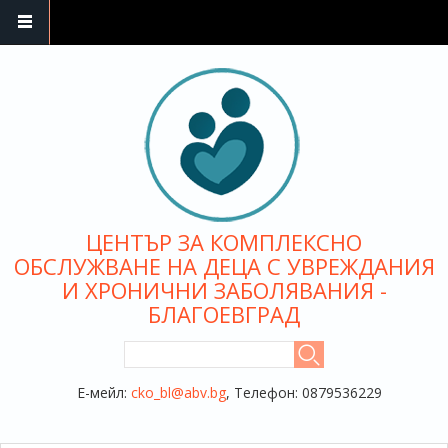
Премини към основното съдържание
ЦЕНТЪР ЗА КОМПЛЕКСНО
ОБСЛУЖВАНЕ НА ДЕЦА С УВРЕЖДАНИЯ
И ХРОНИЧНИ ЗАБОЛЯВАНИЯ -
БЛАГОЕВГРАД
ФОРМА ЗА ТЪРСЕНЕ
Търси
Е-мейл:
cko_bl@abv.bg
, Телефон: 0879536229