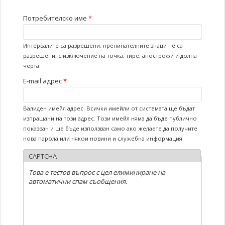
ВИЕ СТЕ ТУК
Потребителско име
*
Интервалите са разрешени; препинателните знаци не са
разрешени, с изключение на точка, тире, апострофи и долна
черта.
E-mail адрес
*
Валиден имейл адрес. Всички имейли от системата ще бъдат
изпращани на този адрес. Този имейл няма да бъде публично
показван и ще бъде използван само ако желаете да получите
нова парола или някои новини и служебна информация.
CAPTCHA
Това е тестов въпрос с цел елиминиране на
автоматични спам съобщения.