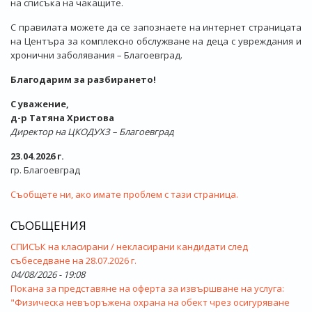
на списъка на чакащите.
С правилата можете да се запознаете на интернет страницата
на Центъра за комплексно обслужване на деца с увреждания и
хронични заболявания – Благоевград.
Благодарим за разбирането!
С уважение,
д-р Татяна Христова
Директор на ЦКОДУХЗ – Благоевград
23.04.2026 г.
гр. Благоевград
Съобщете ни, ако имате проблем с тази страница.
СЪОБЩЕНИЯ
СПИСЪК на класирани / некласирани кандидати след
събеседване на 28.07.2026 г.
04/08/2026 - 19:08
Покана за представяне на оферта за извършване на услуга:
"Физическа невъоръжена охрана на обект чрез осигуряване