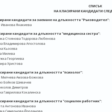
СПИСЪК
НА КЛАСИРАНИ КАНДИДАТИ СЛЕД
асирани кандидати за заемане на длъжността "Ръководител":
 Иванова Янакиева
ласирани кандидати за длъжността "медицинска сестра":
нка Стоянова Тодорова-Любенова
ла Владимирова Апостолова
на Кьосева
а Милева
жка Георгиева
ира Христова
Класирани кандидати за длъжността "психолог":
а Милчева Амзова-Божкова
чо Бойков Шивачев
иколов Димитров
а Гаврилова Кокалинска
ласирани кандидати за длъжността "социален работник":
ета Антонова Иванова
ика Симеонова Йорданова