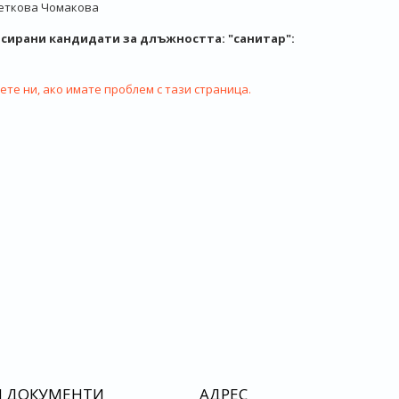
еткова Чомакова
ласирани кандидати за длъжността: "санитар":
те ни, ако имате проблем с тази страница.
И ДОКУМЕНТИ
АДРЕС