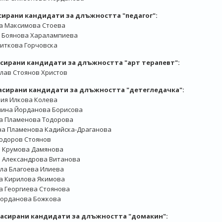
асирани кандидати за длъжността "педагог":
а Максимова Стоева
 Боянова Харалампиева
иткова Горчовска
ласирани кандидати за длъжността "арт терапевт":
лав Стоянов Христов
Класирани кандидати за длъжността "детегледачка":
ия Илкова Колева
лина Йорданова Борисова
а Пламенова Тодорова
а Пламенова Кадийска-Драганова
одоров Стоянов
я Крумова Дамянова
 Александрова Витанова
ла Благоева Илиева
а Кирилова Якимова
а Георгиева Стоянова
Йорданова Божкова
 Класирани кандидати за длъжността "домакин":