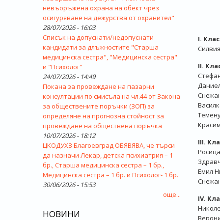
невъоръжена охрана на обект чрез
осигуряване на дежурства от охранител"
28/07/2026 - 16:03
Списък на допуснати/недопуснати
І. Кл
кандидати за длъжностите "Старша
Силвия
медицинска сестра", "Медицинска сестра"
ІІ. К
и "Психолог"
Стефа
24/07/2026 - 14:49
Дание
Покана за провеждане на пазарни
Снежа
консултации по смисъла на чл.44 от Закона
Василк
за обществените поръчки (ЗОП) за
Темену
определяне на прогнозна стойност за
Красим
провеждане на обществена поръчка
10/07/2026 - 18:12
ІІІ. 
ЦКОДУХЗ Благоевград ОБЯВЯВА, че търси
Росиц
да назначи Лекар, детска психиатрия – 1
Здрав
бр., Старша медицинска сестра – 1 бр.,
Емил Н
Медицинска сестра – 1 бр. и Психолог- 1 бр.
Снежан
30/06/2026 - 15:53
още...
ІV. К
Никол
НОВИНИ
Верон