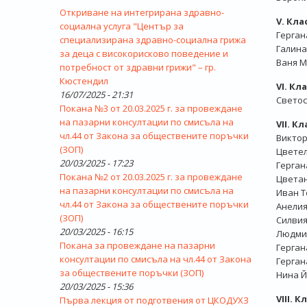
Откриване на интегрирана здравно-
V. Кл
социална услуга "Център за
Герган
специализирана здравно-социална грижа
Галина
за деца с високорисково поведение и
Ваня М
потребност от здравни грижи" – гр.
Кюстендил
VІ. К
16/07/2025 - 21:31
Светос
Покана №3 от 20.03.2025 г. за провеждане
на пазарни консултации по смисъла на
VІІ. 
чл.44 от Закона за обществените поръчки
Виктор
(ЗОП)
Цвете
20/03/2025 - 17:23
Герган
Покана №2 от 20.03.2025 г. за провеждане
Цветан
на пазарни консултации по смисъла на
Иван Т
чл.44 от Закона за обществените поръчки
Анели
(ЗОП)
Силвия
20/03/2025 - 16:15
Людми
Покана за провеждане на пазарни
Герган
консултации по смисъла на чл.44 от Закона
Герган
за обществените поръчки (ЗОП)
Нина 
20/03/2025 - 15:36
VІІІ.
Първа лекция от подготвения от ЦКОДУХЗ