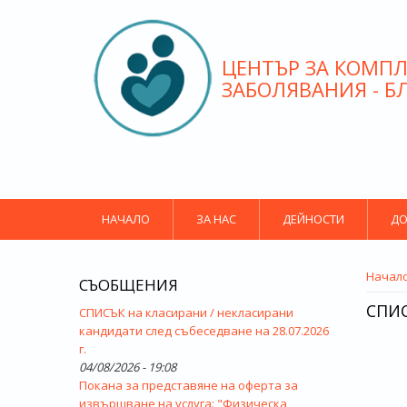
Премини към основното съдържание
ЦЕНТЪР ЗА КОМПЛ
ЗАБОЛЯВАНИЯ - Б
НАЧАЛО
ЗА НАС
ДЕЙНОСТИ
ДО
ВИЕ 
Начал
СЪОБЩЕНИЯ
СПИС
СПИСЪК на класирани / некласирани
кандидати след събеседване на 28.07.2026
г.
04/08/2026 - 19:08
Покана за представяне на оферта за
извършване на услуга: "Физическа