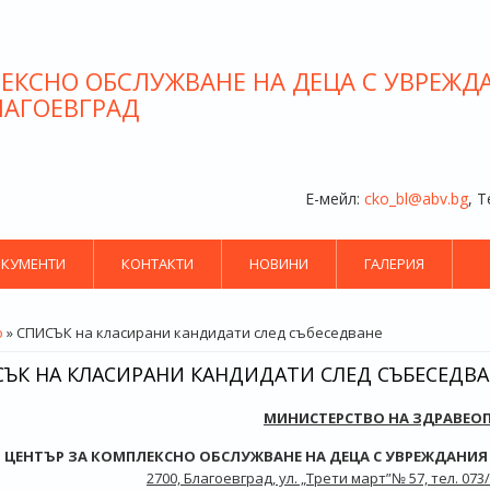
ЕКСНО ОБСЛУЖВАНЕ НА ДЕЦА С УВРЕЖД
ЛАГОЕВГРАД
Е-мейл:
cko_bl@abv.bg
, 
КУМЕНТИ
КОНТАКТИ
НОВИНИ
ГАЛЕРИЯ
СТЕ ТУК
о
» СПИСЪК на класирани кандидати след събеседване
ЪК НА КЛАСИРАНИ КАНДИДАТИ СЛЕД СЪБЕСЕДВА
МИНИСТЕРСТВО НА ЗДРАВЕО
ЦЕНТЪР ЗА КОМПЛЕКСНО ОБСЛУЖВАНЕ НА ДЕЦА С УВРЕЖДАНИЯ
2700, Благоевград, ул. „Трети март”№ 57, тел. 073/