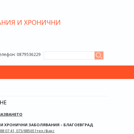
АНИЯ И ХРОНИЧНИ
ФОРМА ЗА ТЪРСЕНЕ
Телефон: 0879536229
Търси
НЕ
ПАЗВАНЕТО
 И ХРОНИЧНИ ЗАБОЛЯВАНИЯ – БЛАГОЕВГРАД
88 07 41, 073/885651тел./факс