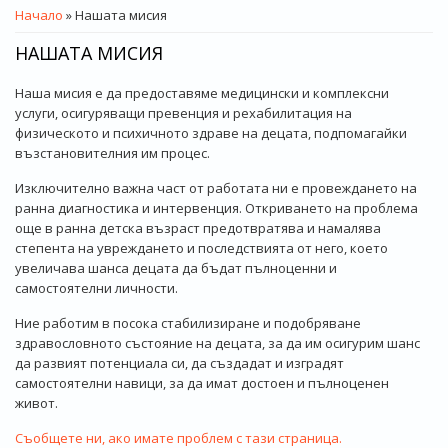
ВИЕ СТЕ ТУК
Начало
» Нашата мисия
НАШАТА МИСИЯ
Наша мисия е да предоставяме медицински и комплексни
услуги, осигуряващи превенция и рехабилитация на
физическото и психичното здраве на децата, подпомагайки
възстановителния им процес.
Изключително важна част от работата ни е провеждането на
ранна диагностика и интервенция. Откриването на проблема
още в ранна детска възраст предотвратява и намалява
степента на увреждането и последствията от него, което
увеличава шанса децата да бъдат пълноценни и
самостоятелни личности.
Ние работим в посока стабилизиране и подобряване
здравословното състояние на децата, за да им осигурим шанс
да развият потенциала си, да създадат и изградят
самостоятелни навици, за да имат достоен и пълноценен
живот.
Съобщете ни, ако имате проблем с тази страница.