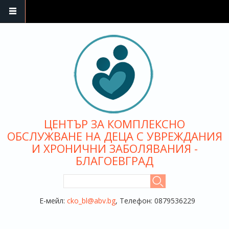
Премини към основното съдържание
ЦЕНТЪР ЗА КОМПЛЕКСНО
ОБСЛУЖВАНЕ НА ДЕЦА С УВРЕЖДАНИЯ
И ХРОНИЧНИ ЗАБОЛЯВАНИЯ -
БЛАГОЕВГРАД
ФОРМА ЗА ТЪРСЕНЕ
Търси
Е-мейл:
cko_bl@abv.bg
, Телефон: 0879536229