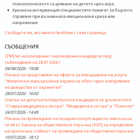
психологическото съзряване на детето чрез игра.
Кризисна интервенция-специалистите помагат за бързото
справяне при възникнала емоционална криза или
напрежение.
Съобщете ни, ако имате проблем с тази страница.
СЪОБЩЕНИЯ
СПИСЪК на класирани / некласирани кандидати след
събеседване на 28.07.2026 г.
04/08/2026 - 19:08
Покана за представяне на оферта за извършване на услуга:
"Физическа невъоръжена охрана на обект чрез осигуряване
на дежурства от охранител"
28/07/2026 - 16:03
Списък на допуснати/недопуснати кандидати за длъжностите
"Старша медицинска сестра", "Медицинска сестра" и "Психолог"
24/07/2026 - 14:49
Покана за провеждане на пазарни консултации по смисъла на
чл.44 от Закона за обществените поръчки (ЗОП) за определяне
на прогнозна стойност за провеждане на обществена поръчка
10/07/2026 - 18:12