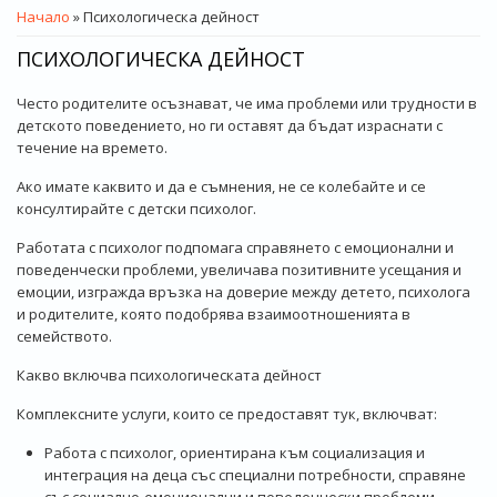
ВИЕ СТЕ ТУК
Начало
» Психологическа дейност
ПСИХОЛОГИЧЕСКА ДЕЙНОСТ
Често родителите осъзнават, че има проблеми или трудности в
детското поведението, но ги оставят да бъдат израснати с
течение на времето.
Ако имате каквито и да е съмнения, не се колебайте и се
консултирайте с детски психолог.
Работата с психолог подпомага справянето с емоционални и
поведенчески проблеми, увеличава позитивните усещания и
емоции, изгражда връзка на доверие между детето, психолога
и родителите, която подобрява взаимоотношенията в
семейството.
Какво включва психологическата дейност
Комплексните услуги, които се предоставят тук, включват:
Работа с психолог, ориентирана към социализация и
интеграция на деца със специални потребности, справяне
със социално-емоционални и поведенчески проблеми,