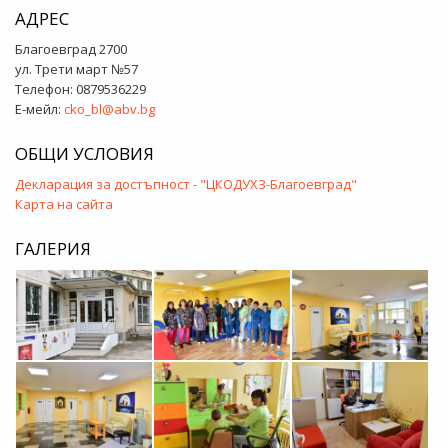
АДРЕС
Благоевград 2700
ул. Трети март №57
Телефон: 0879536229
Е-мейл:
cko_bl@abv.bg
ОБЩИ УСЛОВИЯ
Декларация за достъпност - "ЦКОДУХЗ-Благоевград"
Карта на сайта
ГАЛЕРИЯ