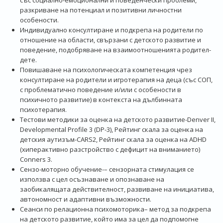
разкриване на потенциал и позитивни личностни
особености.
Индивидуално консултиране и подкрепа на родители по
отношение на области, свързани с детското развитие и
поведение, подобряване на взаимоотношенията родител-
дете.
Повишаване на психологическата компетенция чрез
консултиране на родители и игротерапия на деца (със СОП,
с проблематично поведение и/или с особености в
психичното развитие) в контекста на дълбинната
психотерапия.
Тестови методики за оценка на детското развитие-Denver II,
Developmental Profile 3 (DP-3), Рейтинг скала за оценка на
детския аутизъм-CARS2, Рейтинг скала за оценка на ADHD
(хиперактивно разстройство с дефицит на вниманието)
Conners 3.
Сензо-моторно обучение-– сензорната стимулация се
използва с цел осъзнаване и опознаване на
заобикалящата действителност, развиване на инициатива,
автономност и адаптивни възможности.
Сеанси по релационна психомоторика– метод за подкрепа
на детското развитие, който има за цел да подпомогне