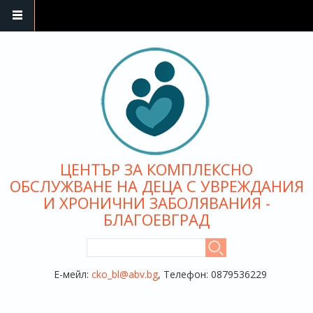
Премини към основното съдържание
ЦЕНТЪР ЗА КОМПЛЕКСНО
ОБСЛУЖВАНЕ НА ДЕЦА С УВРЕЖДАНИЯ
И ХРОНИЧНИ ЗАБОЛЯВАНИЯ -
БЛАГОЕВГРАД
ФОРМА ЗА ТЪРСЕНЕ
Търси
Е-мейл:
cko_bl@abv.bg
, Телефон: 0879536229