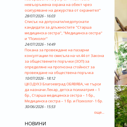
невъоръжена охрана на обект чрез
осигуряване на дежурства от охранител"
28/07/2026 - 16:03
Списък на допуснати/недопуснати
кандидати за длъжностите "Старша
медицинска сестра", "Медицинска сестра"
и "Психолог"
24/07/2026 - 14:49
Покана за провеждане на пазарни
консултации по смисъла на чл.44 от Закона
за обществените поръчки (ЗОП) за
определяне на прогнозна стойност за
провеждане на обществена поръчка
10/07/2026 - 18:12
ЦКОДУХЗ Благоевград ОБЯВЯВА, че търси
да назначи Лекар, детска психиатрия – 1
бр., Старша медицинска сестра – 1 бр.,
Медицинска сестра – 1 бр. и Психолог- 1 бр.
30/06/2026 - 15:53
още...
НОВИНИ