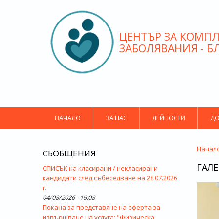
Премини към основното съдържание
ЦЕНТЪР ЗА КОМПЛ
ЗАБОЛЯВАНИЯ - Б
НАЧАЛО
ЗА НАС
ДЕЙНОСТИ
ДО
ВИЕ 
Начал
СЪОБЩЕНИЯ
ГАЛ
СПИСЪК на класирани / некласирани
кандидати след събеседване на 28.07.2026
г.
04/08/2026 - 19:08
Покана за представяне на оферта за
извършване на услуга: "Физическа