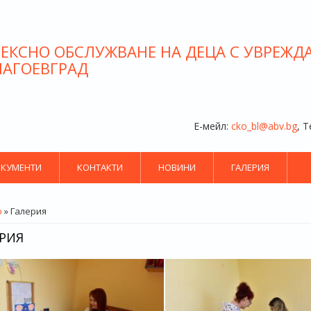
ЕКСНО ОБСЛУЖВАНЕ НА ДЕЦА С УВРЕЖД
ЛАГОЕВГРАД
Е-мейл:
cko_bl@abv.bg
, 
КУМЕНТИ
КОНТАКТИ
НОВИНИ
ГАЛЕРИЯ
СТЕ ТУК
о
» Галерия
ЕРИЯ