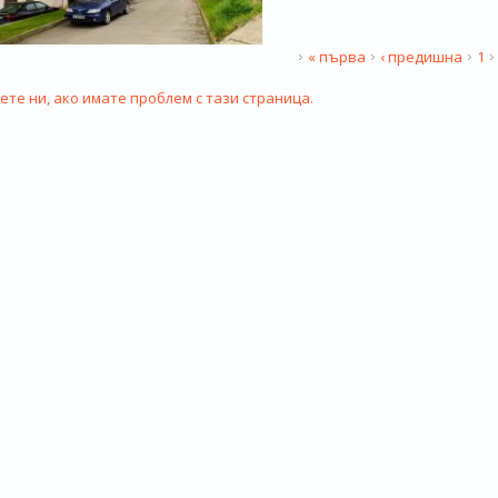
АНИЦИ
« първа
‹ предишна
1
те ни, ако имате проблем с тази страница.