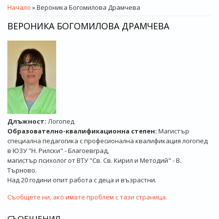
ВИЕ СТЕ ТУК
Начало
» Вероника Богомилова Драмчева
ВЕРОНИКА БОГОМИЛОВА ДРАМЧЕВА
Длъжност:
Логопед
Образователно-квалификационна степен:
Магистър
специална педагогика с професионална квалификация логопед
в ЮЗУ "Н. Рилски" - Благоевград,
магистър психолог от ВТУ "Св. Св. Кирил и Методий" - В.
Търново.
Над 20 години опит работа с деца и възрастни.
Съобщете ни, ако имате проблем с тази страница.
СЪОБЩЕНИЯ