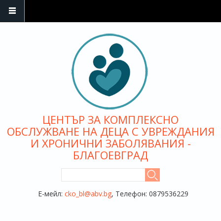
Премини към основното съдържание
ЦЕНТЪР ЗА КОМПЛЕКСНО
ОБСЛУЖВАНЕ НА ДЕЦА С УВРЕЖДАНИЯ
И ХРОНИЧНИ ЗАБОЛЯВАНИЯ -
БЛАГОЕВГРАД
ФОРМА ЗА ТЪРСЕНЕ
Търси
Е-мейл:
cko_bl@abv.bg
, Телефон: 0879536229